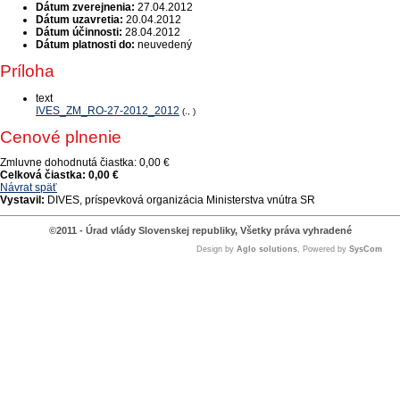
Dátum zverejnenia:
27.04.2012
Dátum uzavretia:
20.04.2012
Dátum účinnosti:
28.04.2012
Dátum platnosti do:
neuvedený
Príloha
text
IVES_ZM_RO-27-2012_2012
(., )
Cenové plnenie
Zmluvne dohodnutá čiastka:
0,00 €
Celková čiastka:
0,00 €
Návrat späť
Vystavil:
DIVES, príspevková organizácia Ministerstva vnútra SR
©2011 - Úrad vlády Slovenskej republiky, Všetky práva vyhradené
Design by
Aglo solutions
, Powered by
SysCom