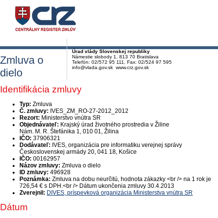
Úrad vlády Slovenskej republiky
Zmluva o
Námestie slobody 1, 813 70 Bratislava
Telefón: 02/572 95 111, Fax: 02/524 97 595
info@vlada.gov.sk www.crz.gov.sk
dielo
Identifikácia zmluvy
Typ:
Zmluva
Č. zmluvy:
IVES_ZM_RO-27-2012_2012
Rezort:
Ministerstvo vnútra SR
Objednávateľ:
Krajský úrad životného prostredia v Žiline
Nám. M. R. Štefánika 1, 010 01, Žilina
IČO:
37906321
Dodávateľ:
IVES, organizácia pre informatiku verejnej správy
Československej armády 20, 041 18, Košice
IČO:
00162957
Názov zmluvy:
Zmluva o dielo
ID zmluvy:
496928
Poznámka:
Zmluva na dobu neurčitú, hodnota zákazky <br /> na 1 rok je
726,54 € s DPH.<br /> Dátum ukončenia zmluvy 30.4.2013
Zverejnil:
DIVES, príspevková organizácia Ministerstva vnútra SR
Dátum