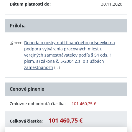
Dátum platnosti do:
30.11.2020
Príloha
Dohoda o poskytnutí finančného príspevku na
TEXT
podporu vytvárania pracovných miest u
verejných zamestnávateľov podľa § 54 ods. 1
písm. a) zákona č. 5/2004 Z.z. o službách
zamestnanosti
(., )
Cenové plnenie
Zmluvne dohodnutá čiastka:
101 460,75 €
101 460,75 €
Celková čiastka: