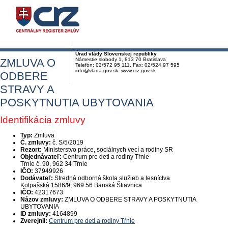
Úrad vlády Slovenskej republiky
ZMLUVA O
Námestie slobody 1, 813 70 Bratislava
Telefón: 02/572 95 111, Fax: 02/524 97 595
info@vlada.gov.sk www.crz.gov.sk
ODBERE
STRAVY A
POSKYTNUTIA UBYTOVANIA
Identifikácia zmluvy
Typ:
Zmluva
Č. zmluvy:
č. S/5/2019
Rezort:
Ministerstvo práce, sociálnych vecí a rodiny SR
Objednávateľ:
Centrum pre deti a rodiny Tŕnie
Tŕnie č. 90, 962 34 Tŕnie
IČO:
37949926
Dodávateľ:
Stredná odborná škola služieb a lesníctva
Kolpašská 1586/9, 969 56 Banská Štiavnica
IČO:
42317673
Názov zmluvy:
ZMLUVA O ODBERE STRAVY A POSKYTNUTIA
UBYTOVANIA
ID zmluvy:
4164899
Zverejnil:
Centrum pre deti a rodiny Tŕnie