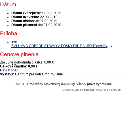
Dátum
Dátum zverejnenia:
23.08.2019
Dátum uzavretia:
22.08.2019
Dátum účinnosti:
01.09.2019
Dátum platnosti do:
31.08.2020
Príloha
text
ZMLUVA O ODBERE STRAVY A POSKYTNUTIA UBYTOVANIA
(., )
Cenové plnenie
Zmluvne dohodnutá čiastka:
0,00 €
Celková čiastka:
0,00 €
Návrat späť
Vystavil:
Centrum pre deti a rodiny Tŕnie
©2011 - Úrad vlády Slovenskej republiky, Všetky práva vyhradené
Design by
Aglo solutions
, Powered by
SysCom