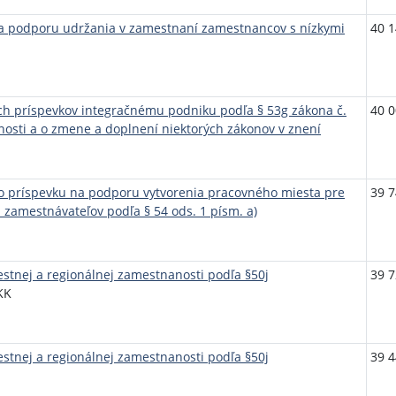
a podporu udržania v zamestnaní zamestnancov s nízkymi
40 1
ch príspevkov integračnému podniku podľa § 53g zákona č.
40 0
nosti a o zmene a doplnení niektorých zákonov v znení
o príspevku na podporu vytvorenia pracovného miesta pre
39 7
zamestnávateľov podľa § 54 ods. 1 písm. a)
stnej a regionálnej zamestnanosti podľa §50j
39 7
KK
stnej a regionálnej zamestnanosti podľa §50j
39 4