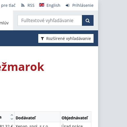
 pre tlač
RSS
English
Prihlásenie
mlúv
Rozšírené vyhľadávanie
Kežmarok
a
Dodávateľ
Objednávateľ
81,32 €
Xepap, spol. s r.o.
Úrad práce,