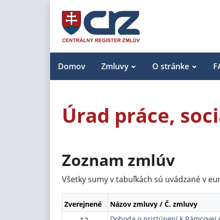
Domov
Zmluvy
O stránke
F
Úrad práce, soc
Zoznam zmlúv
Všetky sumy v tabuľkách sú uvádzané v eu
Zverejnené
Názov zmluvy / Č. zmluvy
Dohoda o pristúpení k Rámcovej 