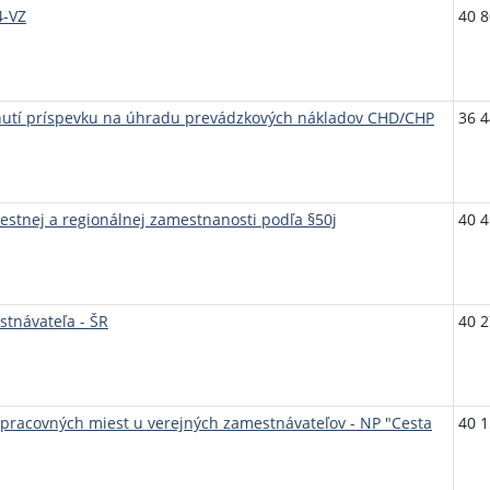
4-VZ
40 8
nutí príspevku na úhradu prevádzkových nákladov CHD/CHP
36 4
estnej a regionálnej zamestnanosti podľa §50j
40 4
stnávateľa - ŠR
40 2
 pracovných miest u verejných zamestnávateľov - NP "Cesta
40 1