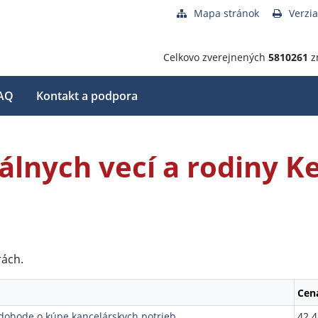
Mapa stránok
Verzia
Celkovo zverejnených
5810261
z
AQ
Kontakt a podpora
iálnych vecí a rodiny 
rách.
Cen
dohode o kúpe kancelárskych potrieb
42 4