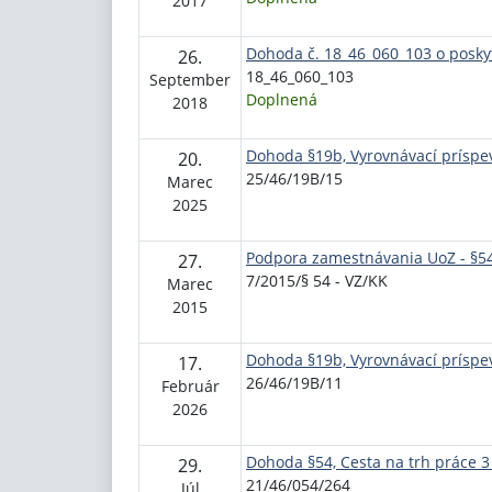
2017
Dohoda č. 18_46_060_103 o posk
26.
18_46_060_103
September
Doplnená
2018
Dohoda §19b, Vyrovnávací príspev
20.
25/46/19B/15
Marec
2025
Podpora zamestnávania UoZ - §5
27.
7/2015/§ 54 - VZ/KK
Marec
2015
Dohoda §19b, Vyrovnávací príspe
17.
26/46/19B/11
Február
2026
Dohoda §54, Cesta na trh práce 3 
29.
21/46/054/264
Júl