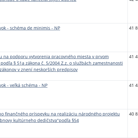
vok - schéma de minimis - NP
41 8
ku na podporu vytvorenia pracovného miesta v prvom
41 4
odľa § 51a zákona č. 5/2004 Z.z. o službách zamestnanosti
zákonov v znení neskorších predpisov
ok - veľká schéma - NP
41 4
o finančného príspevku na realizáciu národného projektu
40 8
bnovy kultúrneho dedičstva"podľa §54