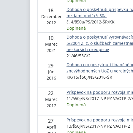
Doplnená
Dohoda o poskytnutí príspevku n
18.
mzdami podľa § 50a
December
č. 4/§50a/PS/2012-ŠR/KK
2012
Doplnená
Dohoda o poskytnutí vyrovnávací
10.
5/2004 Z. z. o službách zamestna
Marec
neskorších predpisov
2021
21/46/53G/2
Dohoda o o poskytnutí finančnéh
29.
znevýhodnených UoZ u verejných 
Jún
KK/15/§50j/NS/2016-ŠR
2016
Príspevok na podporu rozvoja mie
22.
11/§50j/NS/2017-NP PZ VAOTP-2/
Marec
Doplnená
2017
Príspevok na podporu rozvoja mie
27.
13/§50j/NS/2017-NP PZ VAOTP-2
Apríl
Doplnená