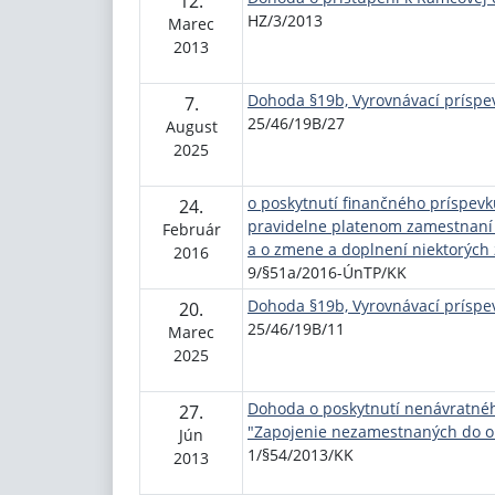
12.
HZ/3/2013
Marec
2013
Dohoda §19b, Vyrovnávací príspe
7.
25/46/19B/27
August
2025
o poskytnutí finančného príspev
24.
pravidelne platenom zamestnaní p
Február
a o zmene a doplnení niektorých 
2016
9/§51a/2016-ÚnTP/KK
Dohoda §19b, Vyrovnávací príspev
20.
25/46/19B/11
Marec
2025
Dohoda o poskytnutí nenávratnéh
27.
"Zapojenie nezamestnaných do o
Jún
1/§54/2013/KK
2013