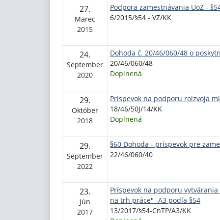
Podpora zamestnávania UoZ - §5
27.
6/2015/§54 - VZ/KK
Marec
2015
Dohoda č. 20/46/060/48 o poskyt
24.
20/46/060/48
September
Doplnená
2020
Príspevok na podporu roizvoja mi
29.
18/46/50J/14/KK
Október
Doplnená
2018
§60 Dohoda - príspevok pre zame
29.
22/46/060/40
September
2022
Príspevok na podporu vytvárania
23.
na trh práce" -A3 podľa §54
Jún
13/2017/§54-CnTP/A3/KK
2017