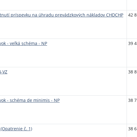
ytnutí príspevku na úhradu prevádzkových nákladov CHDCHP
42 8
ok - veľká schéma - NP
39 4
4-VZ
38 8
vok - schéma de minimis - NP
38 7
(Opatrenie č. 1)
38 6