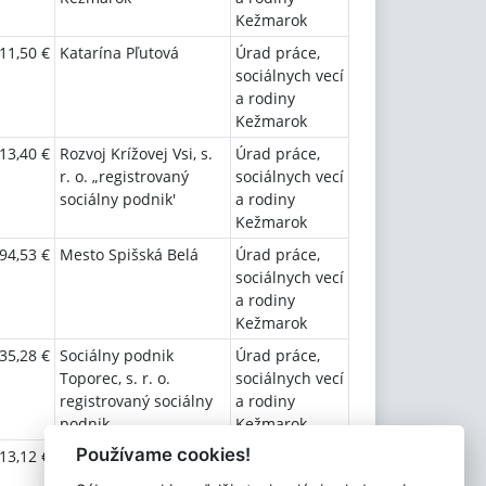
Kežmarok
11,50 €
Katarína Pľutová
Úrad práce,
sociálnych vecí
a rodiny
Kežmarok
13,40 €
Rozvoj Krížovej Vsi, s.
Úrad práce,
r. o. „registrovaný
sociálnych vecí
sociálny podnik'
a rodiny
Kežmarok
94,53 €
Mesto Spišská Belá
Úrad práce,
sociálnych vecí
a rodiny
Kežmarok
35,28 €
Sociálny podnik
Úrad práce,
Toporec, s. r. o.
sociálnych vecí
registrovaný sociálny
a rodiny
podnik
Kežmarok
Používame cookies!
13,12 €
BENAB TRADE, spol. s
Úrad práce,
r.o.
sociálnych vecí