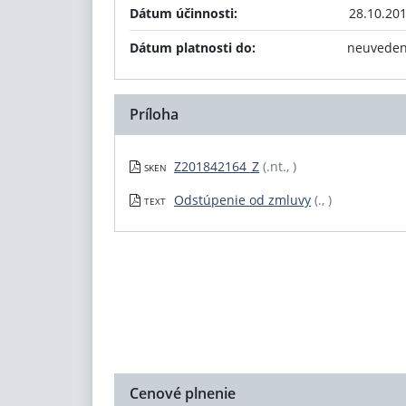
Dátum účinnosti:
28.10.20
Dátum platnosti do:
neuvede
Príloha
Z201842164_Z
(.nt., )
SKEN
Odstúpenie od zmluvy
(., )
TEXT
Cenové plnenie