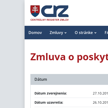
Domov
Zmluvy
O stránke
F
Zmluva o poskyt
Dátum
Dátum zverejnenia:
27.10.20
Dátum uzavretia:
26.10.20