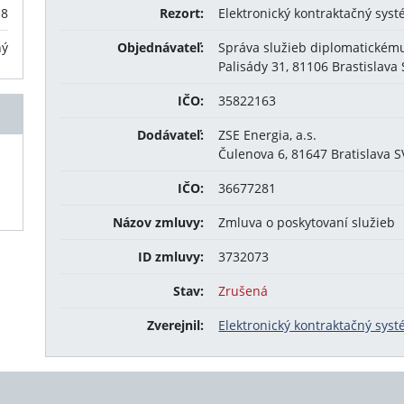
18
Rezort:
Elektronický kontraktačný sys
ný
Objednávateľ:
Správa služieb diplomatickému
Palisády 31, 81106 Brastislava
IČO:
35822163
Dodávateľ:
ZSE Energia, a.s.
Čulenova 6, 81647 Bratislava 
IČO:
36677281
Názov zmluvy:
Zmluva o poskytovaní služieb
ID zmluvy:
3732073
Stav:
Zrušená
Zverejnil:
Elektronický kontraktačný sys