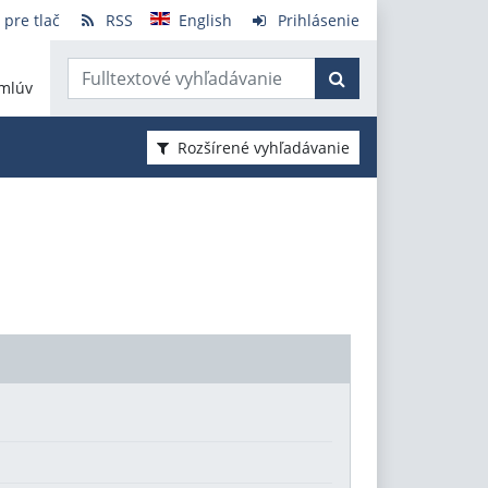
 pre tlač
RSS
English
Prihlásenie
mlúv
Rozšírené vyhľadávanie