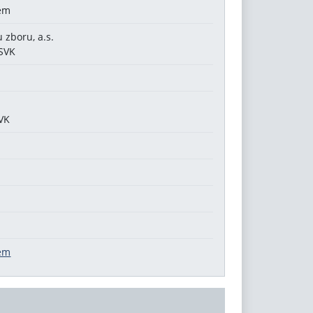
tém
 zboru, a.s.
 SVK
SVK
tém