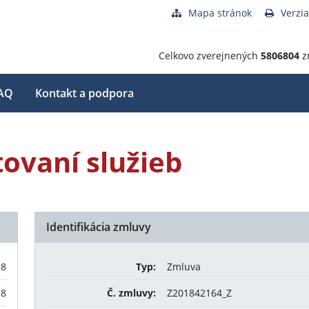
Mapa stránok
Verzia
Celkovo zverejnených
5806804
z
AQ
Kontakt a podpora
ovaní služieb
Identifikácia zmluvy
18
Typ:
Zmluva
18
Č. zmluvy:
Z201842164_Z