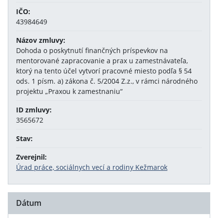
IČO:
43984649
Názov zmluvy:
Dohoda o poskytnutí finančných príspevkov na
mentorované zapracovanie a prax u zamestnávateľa,
ktorý na tento účel vytvorí pracovné miesto podľa § 54
ods. 1 písm. a) zákona č. 5/2004 Z.z., v rámci národného
projektu „Praxou k zamestnaniu“
ID zmluvy:
3565672
Stav:
Zverejnil:
Úrad práce, sociálnych vecí a rodiny Kežmarok
Dátum