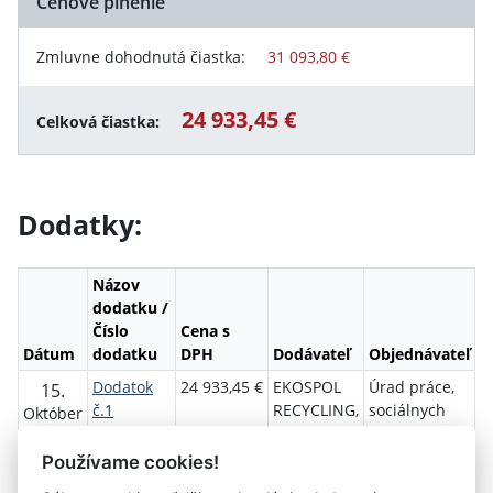
Cenové plnenie
Zmluvne dohodnutá čiastka:
31 093,80 €
24 933,45 €
Celková čiastka:
Dodatky:
Názov
dodatku /
Číslo
Cena s
Dátum
dodatku
DPH
Dodávateľ
Objednávateľ
Dodatok
24 933,45 €
EKOSPOL
Úrad práce,
15.
č.1
RECYCLING,
sociálnych
Október
1
s.r.o.
vecí a rodiny
2018
Kežmarok
Používame cookies!