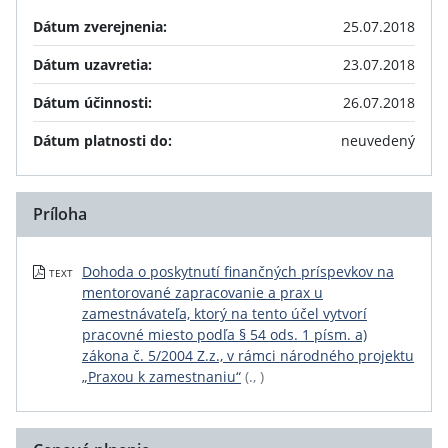
Dátum zverejnenia:
25.07.2018
Dátum uzavretia:
23.07.2018
Dátum účinnosti:
26.07.2018
Dátum platnosti do:
neuvedený
Príloha
Dohoda o poskytnutí finančných príspevkov na
TEXT
mentorované zapracovanie a prax u
zamestnávateľa, ktorý na tento účel vytvorí
pracovné miesto podľa § 54 ods. 1 písm. a)
zákona č. 5/2004 Z.z., v rámci národného projektu
„Praxou k zamestnaniu“
(., )