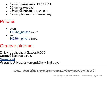
Dátum zverejnenia:
13.12.2011
Dátum uzavretia:
Dátum účinnosti:
14.12.2011
Dátum platnosti do:
neuvedený
Príloha
sken
141764_priloha
(.pdf, )
text
141764_priloha
(.pdf, )
Cenové plnenie
Zmluvne dohodnutá čiastka:
0,00 €
Celková čiastka:
0,00 €
Návrat späť
Vystavil:
Univerzita Komenského v Bratislave -
©2011 - Úrad vlády Slovenskej republiky, Všetky práva vyhradené
Design by
Aglo solutions
, Powered by
SysCom