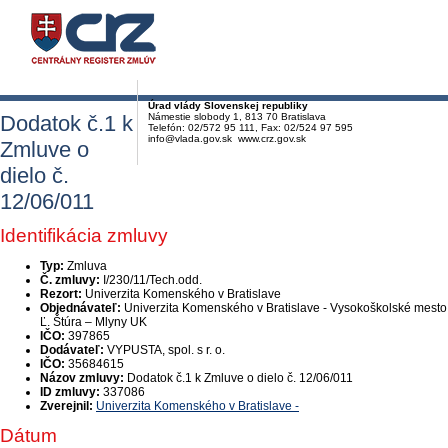
Úrad vlády Slovenskej republiky
Dodatok č.1 k
Námestie slobody 1, 813 70 Bratislava
Telefón: 02/572 95 111, Fax: 02/524 97 595
info@vlada.gov.sk www.crz.gov.sk
Zmluve o
dielo č.
12/06/011
Identifikácia zmluvy
Typ:
Zmluva
Č. zmluvy:
I/230/11/Tech.odd.
Rezort:
Univerzita Komenského v Bratislave
Objednávateľ:
Univerzita Komenského v Bratislave - Vysokoškolské mesto
Ľ. Štúra – Mlyny UK
IČO:
397865
Dodávateľ:
VYPUSTA, spol. s r. o.
IČO:
35684615
Názov zmluvy:
Dodatok č.1 k Zmluve o dielo č. 12/06/011
ID zmluvy:
337086
Zverejnil:
Univerzita Komenského v Bratislave -
Dátum