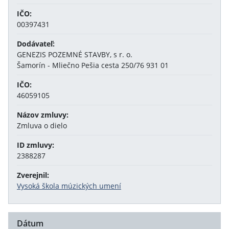
IČO:
00397431
Dodávateľ:
GENEZIS POZEMNÉ STAVBY, s r. o.
Šamorín - Mliečno Pešia cesta 250/76 931 01
IČO:
46059105
Názov zmluvy:
Zmluva o dielo
ID zmluvy:
2388287
Zverejnil:
Vysoká škola múzických umení
Dátum