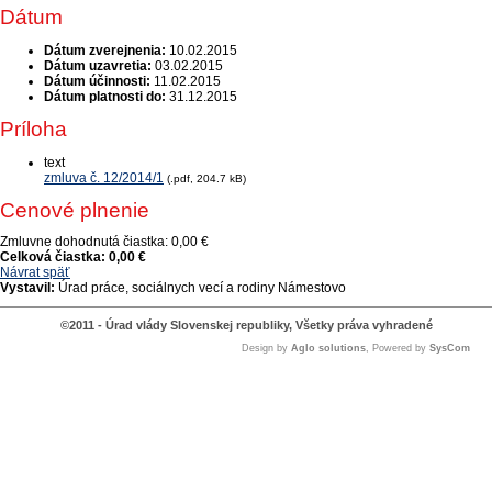
Dátum
Dátum zverejnenia:
10.02.2015
Dátum uzavretia:
03.02.2015
Dátum účinnosti:
11.02.2015
Dátum platnosti do:
31.12.2015
Príloha
text
zmluva č. 12/2014/1
(.pdf, 204.7 kB)
Cenové plnenie
Zmluvne dohodnutá čiastka:
0,00 €
Celková čiastka:
0,00 €
Návrat späť
Vystavil:
Úrad práce, sociálnych vecí a rodiny Námestovo
©2011 - Úrad vlády Slovenskej republiky, Všetky práva vyhradené
Design by
Aglo solutions
, Powered by
SysCom