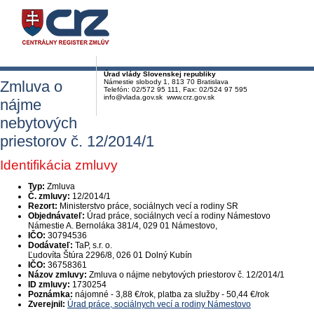
Úrad vlády Slovenskej republiky
Zmluva o
Námestie slobody 1, 813 70 Bratislava
Telefón: 02/572 95 111, Fax: 02/524 97 595
info@vlada.gov.sk www.crz.gov.sk
nájme
nebytových
priestorov č. 12/2014/1
Identifikácia zmluvy
Typ:
Zmluva
Č. zmluvy:
12/2014/1
Rezort:
Ministerstvo práce, sociálnych vecí a rodiny SR
Objednávateľ:
Úrad práce, sociálnych vecí a rodiny Námestovo
Námestie A. Bernoláka 381/4, 029 01 Námestovo,
IČO:
30794536
Dodávateľ:
TaP, s.r. o.
Ľudovíta Štúra 2296/8, 026 01 Dolný Kubín
IČO:
36758361
Názov zmluvy:
Zmluva o nájme nebytových priestorov č. 12/2014/1
ID zmluvy:
1730254
Poznámka:
nájomné - 3,88 €/rok, platba za služby - 50,44 €/rok
Zverejnil:
Úrad práce, sociálnych vecí a rodiny Námestovo