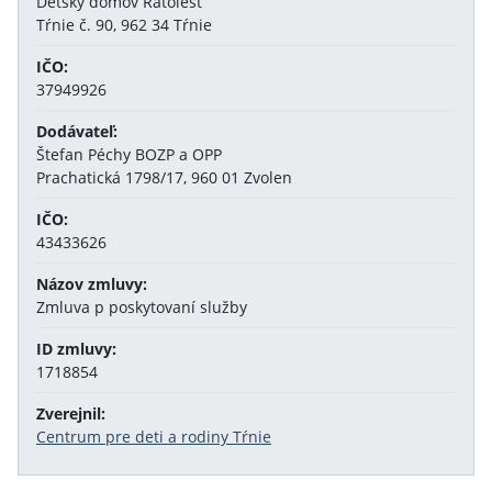
Detský domov Ratolesť
Tŕnie č. 90, 962 34 Tŕnie
IČO:
37949926
Dodávateľ:
Štefan Péchy BOZP a OPP
Prachatická 1798/17, 960 01 Zvolen
IČO:
43433626
Názov zmluvy:
Zmluva p poskytovaní služby
ID zmluvy:
1718854
Zverejnil:
Centrum pre deti a rodiny Tŕnie