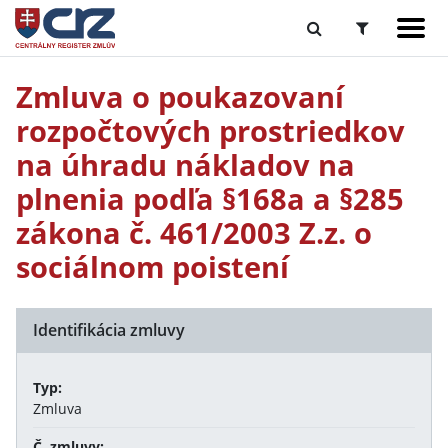
Zmluva o poukazovaní
rozpočtových prostriedkov
na úhradu nákladov na
plnenia podľa §168a a §285
zákona č. 461/2003 Z.z. o
sociálnom poistení
Identifikácia zmluvy
Typ:
Zmluva
Č. zmluvy: