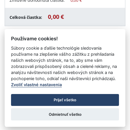
Zmluvne dohodnutá čiastka:
0,00 €
0,00 €
Celková čiastka:
Používame cookies!
Návrat späť
Súbory cookie a ďalšie technológie sledovania
používame na zlepšenie vášho zážitku z prehliadania
našich webových stránok, na to, aby sme vám
zobrazovali prispôsobený obsah a cielené reklamy, na
Vystavil:
DIVES, príspevková organizácia Ministerstva
analýzu návštevnosti našich webových stránok a na
vnútra SR
pochopenie toho, odkiaľ naši návštevníci prichádzajú.
Zvoliť vlastné nastavenia
©
Úrad vlády SR
- Všetky práva vyhradené
Prijať všetko
Prehlásenie o prístupnosti
Zmluvy do 31.12.2010
Nastavenia cookies
Odmietnuť všetko
Tvorba stránok
: Aglo Solutions
Redakčný systém
: SysCom