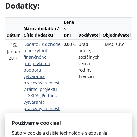
Dodatky:
Cena
Názov dodatku /
s
Dátum
Číslo dodatku
DPH
Dodávateľ
Objednávateľ
Dodatok k dohode
0,00 €
Úrad
EMAC s.r.o.
15.
o poskytnutí
práce,
Január
finančného
sociálnych
2014
príspevku na
vecí a
podporu
rodiny
vytvárania
Trenčín
pracovných miest
v rámci projektu
č. XXI/A „Podpora
vytvárania
pracovných miest
- 2“ podľa §54
dodatok č.1
Používame cookies!
Súbory cookie a ďalšie technológie sledovania
Návrat späť