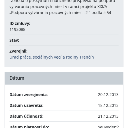
Dohoda o poskytnutí finančného príspevku na podporu
vytvárania pracovných miest v rámci projektu XXI/A
„Podpora vytvárania pracovných miest -2 “ podľa § 54
ID zmluvy:
1192088
Stav:
Zverejnil:
Úrad práce, sociálnych vecí a rodiny Trenčín
Dátum
Dátum zverejnenia:
20.12.2013
Dátum uzavretia:
18.12.2013
Dátum účinnosti:
21.12.2013
Dátum platnosti do:
neuvedený