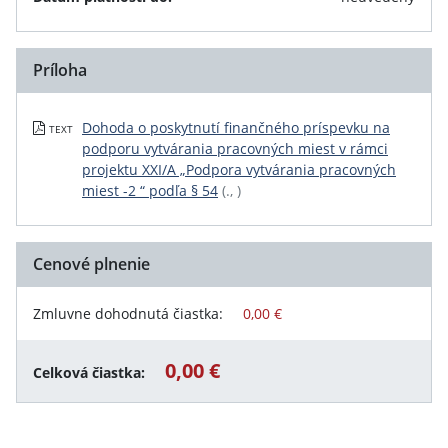
Príloha
Dohoda o poskytnutí finančného príspevku na
TEXT
podporu vytvárania pracovných miest v rámci
projektu XXI/A „Podpora vytvárania pracovných
miest -2 “ podľa § 54
(., )
Cenové plnenie
Zmluvne dohodnutá čiastka:
0,00 €
0,00 €
Celková čiastka: