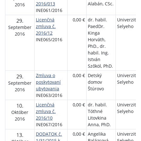
2016/013
Alabán, CSc.
2016
INE061/2016
Licenčná
0,00 €
dr. habil.
Univerzita J
29.
zmluva č.
PaedDr.
Selyeho
September
2016/12
Kinga
2016
INE065/2016
Horváth,
PhD., dr.
habil. Ing.
István
Szőköl, PhD.
Zmluva o
0,00 €
Detský
Univerzita J
29.
poskytovaní
domov
Selyeho
September
ubytovania
Štúrovo
2016
INE063/2016
Licenčná
0,00 €
dr. habil.
Univerzita J
10.
zmluva č.
Tóthné
Selyeho
Október
2016/10
Litovkina
2016
INE067/2016
Anna, PhD.
DODATOK č.
0,00 €
Angelika
Univerzita J
13.
1/31/2015 k
Balázsová
Selyeho