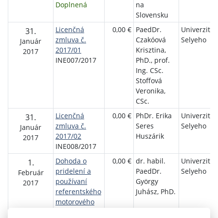
Doplnená
na
Slovensku
Licenčná
0,00 €
PaedDr.
Univerzita J
31.
zmluva č.
Czakóová
Selyeho
Január
2017/01
Krisztina,
2017
INE007/2017
PhD., prof.
Ing. CSc.
Stoffová
Veronika,
CSc.
Licenčná
0,00 €
PhDr. Erika
Univerzita J
31.
zmluva č.
Seres
Selyeho
Január
2017/02
Huszárik
2017
INE008/2017
Dohoda o
0,00 €
dr. habil.
Univerzita J
1.
pridelení a
PaedDr.
Selyeho
Február
používaní
György
2017
referentského
Juhász, PhD.
motorového
vozidla