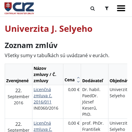
Univerzita J. Selyeho
Zoznam zmlúv
Všetky sumy v tabuľkách sú uvádzané v eurách.
Názov
zmluvy / Č.
Cena
Zverejnené
zmluvy
Dodávateľ
Objednáva
Licenčná
0,00 €
Dr. habil.
Univerzita J
22.
zmluva č.
PaedDr.
Selyeho
September
2016/011
József
2016
INE060/2016
Keserű,
PhD.
Licenčná
0,00 €
prof. PhDr.
Univerzita J
22.
zmluva č.
František
Selyeho
September