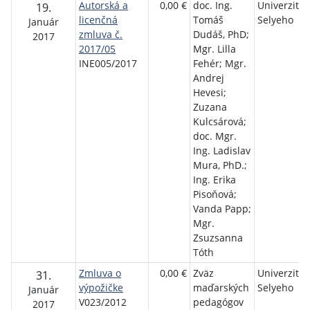
Autorská a
0,00 €
doc. Ing.
Univerzita J
19.
licenčná
Tomáš
Selyeho
Január
zmluva č.
Dudáš, PhD;
2017
2017/05
Mgr. Lilla
INE005/2017
Fehér; Mgr.
Andrej
Hevesi;
Zuzana
Kulcsárová;
doc. Mgr.
Ing. Ladislav
Mura, PhD.;
Ing. Erika
Pisoňová;
Vanda Papp;
Mgr.
Zsuzsanna
Tóth
Zmluva o
0,00 €
Zväz
Univerzita J
31.
výpožičke
maďarských
Selyeho
Január
V023/2012
pedagógov
2017