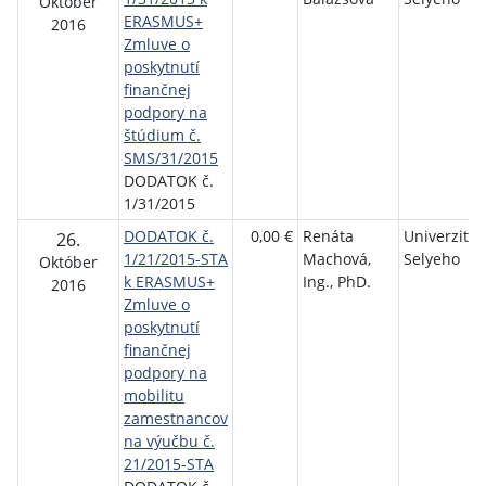
Október
ERASMUS+
2016
Zmluve o
poskytnutí
finančnej
podpory na
štúdium č.
SMS/31/2015
DODATOK č.
1/31/2015
DODATOK č.
0,00 €
Renáta
Univerzita J
26.
1/21/2015-STA
Machová,
Selyeho
Október
k ERASMUS+
Ing., PhD.
2016
Zmluve o
poskytnutí
finančnej
podpory na
mobilitu
zamestnancov
na výučbu č.
21/2015-STA