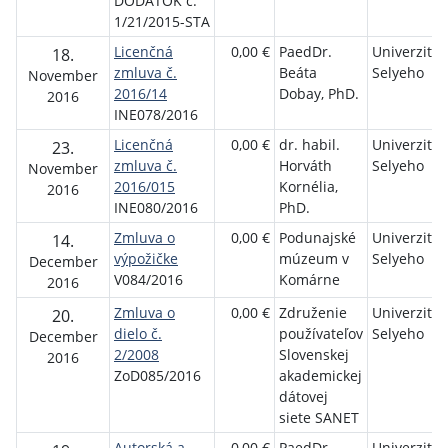
DODATOK č.
1/21/2015-STA
Licenčná
0,00 €
PaedDr.
Univerzita J
18.
zmluva č.
Beáta
Selyeho
November
2016/14
Dobay, PhD.
2016
INE078/2016
Licenčná
0,00 €
dr. habil.
Univerzita J
23.
zmluva č.
Horváth
Selyeho
November
2016/015
Kornélia,
2016
INE080/2016
PhD.
Zmluva o
0,00 €
Podunajské
Univerzita J
14.
výpožičke
múzeum v
Selyeho
December
V084/2016
Komárne
2016
Zmluva o
0,00 €
Združenie
Univerzita J
20.
dielo č.
používateľov
Selyeho
December
2/2008
Slovenskej
2016
ZoD085/2016
akademickej
dátovej
siete SANET
Autorská a
0,00 €
PaedDr.
Univerzita J