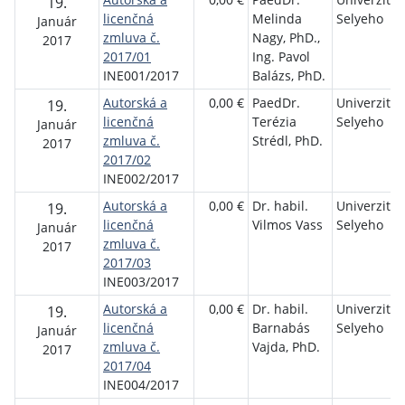
19.
licenčná
Melinda
Selyeho
Január
zmluva č.
Nagy, PhD.,
2017
2017/01
Ing. Pavol
INE001/2017
Balázs, PhD.
Autorská a
0,00 €
PaedDr.
Univerzita J
19.
licenčná
Terézia
Selyeho
Január
zmluva č.
Strédl, PhD.
2017
2017/02
INE002/2017
Autorská a
0,00 €
Dr. habil.
Univerzita J
19.
licenčná
Vilmos Vass
Selyeho
Január
zmluva č.
2017
2017/03
INE003/2017
Autorská a
0,00 €
Dr. habil.
Univerzita J
19.
licenčná
Barnabás
Selyeho
Január
zmluva č.
Vajda, PhD.
2017
2017/04
INE004/2017