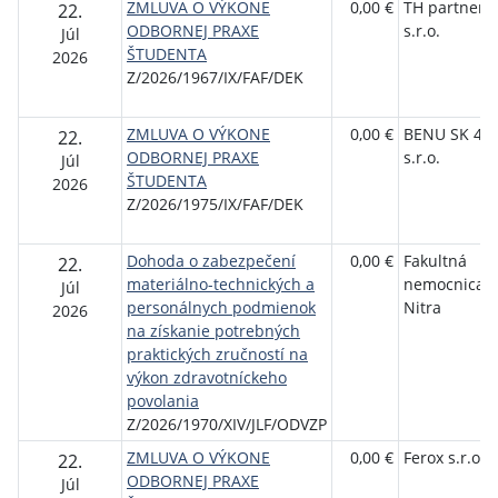
ZMLUVA O VÝKONE
0,00 €
TH partners,
22.
ODBORNEJ PRAXE
s.r.o.
Júl
ŠTUDENTA
2026
Z/2026/1967/IX/FAF/DEK
ZMLUVA O VÝKONE
0,00 €
BENU SK 48,
22.
ODBORNEJ PRAXE
s.r.o.
Júl
ŠTUDENTA
2026
Z/2026/1975/IX/FAF/DEK
Dohoda o zabezpečení
0,00 €
Fakultná
22.
materiálno-technických a
nemocnica
Júl
personálnych podmienok
Nitra
2026
na získanie potrebných
praktických zručností na
výkon zdravotníckeho
povolania
Z/2026/1970/XIV/JLF/ODVZP
ZMLUVA O VÝKONE
0,00 €
Ferox s.r.o.
22.
ODBORNEJ PRAXE
Júl