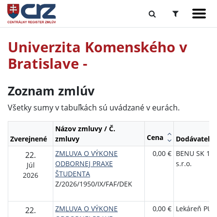
Univerzita Komenského v
Bratislave -
Zoznam zmlúv
Všetky sumy v tabuľkách sú uvádzané v eurách.
Názov zmluvy / Č.
Cena
Zverejnené
zmluvy
Dodávateľ
ZMLUVA O VÝKONE
0,00 €
BENU SK 107
22.
ODBORNEJ PRAXE
s.r.o.
Júl
ŠTUDENTA
2026
Z/2026/1950/IX/FAF/DEK
ZMLUVA O VÝKONE
0,00 €
Lekáreň PU
22.