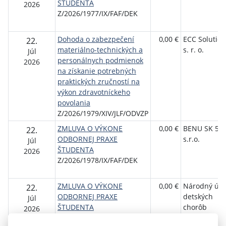
ŠTUDENTA
2026
Z/2026/1977/IX/FAF/DEK
Dohoda o zabezpečení
0,00 €
ECC Solution
22.
materiálno-technických a
s. r. o.
Júl
personálnych podmienok
2026
na získanie potrebných
praktických zručností na
výkon zdravotníckeho
povolania
Z/2026/1979/XIV/JLF/ODVZP
ZMLUVA O VÝKONE
0,00 €
BENU SK 55,
22.
ODBORNEJ PRAXE
s.r.o.
Júl
ŠTUDENTA
2026
Z/2026/1978/IX/FAF/DEK
ZMLUVA O VÝKONE
0,00 €
Národný úst
22.
ODBORNEJ PRAXE
detských
Júl
ŠTUDENTA
chorôb
2026
Z/2026/1980/IX/FAF/DEK