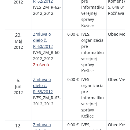
R_62/2012
pre
Komenské
2012
IVES_ZM_R-62-
informatiku
5, 048 01,
2012_2012
verejnej
Rožňava
správy
Košice
Zmluva o
0,00 €
IVES,
Obec Mošo
22.
dielo č.
organizácia
Máj
R_60/2012
pre
2012
IVES_ZM_R-60-
informatiku
2012_2012
verejnej
Zrušená
správy
Košice
Zmluva o
0,00 €
IVES,
Obec Vasiľ
6.
dielo č.
organizácia
Jún
R_63/2012
pre
2012
IVES_ZM_R-63-
informatiku
2012_2012
verejnej
správy
Košice
Zmluva o
0,00 €
IVES,
Obec Koše
12.