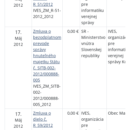
R_51/2012
pre
2012
IVES_ZM_R-51-
informatiku
2012_2012
verejnej
správy
Zmluva o
0,00 €
SR -
IVES,
17.
bezodplatnom
Ministerstvo
organizáci
Máj
prevode
vnútra
pre
2012
správy
Slovenskej
informatik
hnuteľného
republiky
verejnej
majetku štátu
správy Koš
č. SITB-002-
2012/000888-
005
IVES_ZM_SITB-
002-
2012/000888-
005_2012
Zmluva o
0,00 €
IVES,
Obec Malči
17.
dielo č.
organizácia
Máj
R_59/2012
pre
2012