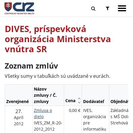
DIVES, príspevková
organizácia Ministerstva
vnútra SR
Zoznam zmlúv
Všetky sumy v tabuľkách sú uvádzané v eurách.
Názov
zmluvy / Č.
Cena
Zverejnené
zmluvy
Dodávateľ
Objednáva
Zmluva o
0,00 €
IVES,
Základná š
27.
dielo
organizácia
s MŠ Dolná
Apríl
IVES_ZM_R-20-
pre
Strehová
2012
2012_2012
informatiku