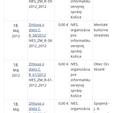
IVES_ZM_R-59-
informatiku
2012_2012
verejnej
správy
Košice
Zmluva o
0,00 €
IVES,
Mestské
18.
dielo č.
organizácia
kultúrne
Máj
R_58/2012
pre
stredisko
2012
IVES_ZM_R-58-
informatiku
2012_2012
verejnej
správy
Košice
Zmluva o
0,00 €
IVES,
Obec Orav
18.
dielo č.
organizácia
Veselé
Máj
R_61/2012
pre
2012
IVES_ZM_R-61-
informatiku
2012_2012
verejnej
správy
Košice
Zmluva o
0,00 €
IVES,
Spojená ško
18.
dielo č.
organizácia
J. A.
Máj