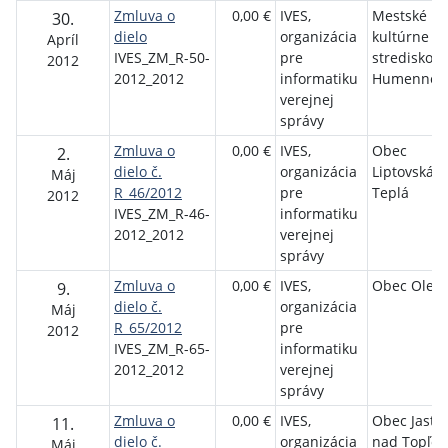
Zmluva o
0,00 €
IVES,
Mestské
30.
dielo
organizácia
kultúrne
Apríl
IVES_ZM_R-50-
pre
stredisko
2012
2012_2012
informatiku
Humenné
verejnej
správy
Zmluva o
0,00 €
IVES,
Obec
2.
dielo č.
organizácia
Liptovská
Máj
R_46/2012
pre
Teplá
2012
IVES_ZM_R-46-
informatiku
2012_2012
verejnej
správy
Zmluva o
0,00 €
IVES,
Obec Oleš
9.
dielo č.
organizácia
Máj
R_65/2012
pre
2012
IVES_ZM_R-65-
informatiku
2012_2012
verejnej
správy
Zmluva o
0,00 €
IVES,
Obec Jastr
11.
dielo č.
organizácia
nad Topľou
Máj