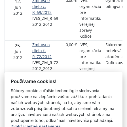
Zmluva o
0,00 €
IVES,
Gymnáziu
12.
dielo č.
organizácia
bilingválne
Jún
R_69/2012
pre
2012
IVES_ZM_R-69-
informatiku
2012_2012
verejnej
správy
Košice
Zmluva o
0,00 €
IVES,
Súkromná
25.
dielo č.
organizácia
hotelová
Jún
R_72/2012
pre
akadémia –
2012
IVES_ZM_R-72-
informatiku
Dufincova
2012_2012
verejnej
správy
Košice
Používame cookies!
Súbory cookie a ďalšie technológie sledovania
používame na zlepšenie vášho zážitku z prehliadania
Aktuálna
«
10
11
12
13
14
15
16
17
našich webových stránok, na to, aby sme vám
stránka
zobrazovali prispôsobený obsah a cielené reklamy, na
18
19
20
»
15
analýzu návštevnosti našich webových stránok a na
pochopenie toho, odkiaľ naši návštevníci prichádzajú.
Zvoliť vlastné nastavenia