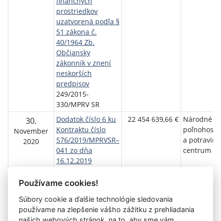
finančných
prostriedkov
uzatvorená podľa §
51 zákona č.
40/1964 Zb.
Občiansky
zákonník v znení
neskorších
predpisov
249/2015-
330/MPRV SR
Dodatok číslo 6 ku
22 454 639,66 €
Národné
30.
Kontraktu číslo
poľnohosp
November
576/2019/MPRVSR–
a potraviná
2020
041 zo dňa
centrum Lu
16.12.2019
576/2019/MPRVSR–
041/D6
Používame cookies!
Súbory cookie a ďalšie technológie sledovania
používame na zlepšenie vášho zážitku z prehliadania
Aktuálna
1
2
3
4
5
6
7
8
9
10
11
našich webových stránok, na to, aby sme vám