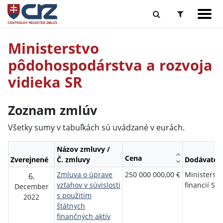
Ministerstvo
pôdohospodárstva a rozvoja
vidieka SR
Zoznam zmlúv
Všetky sumy v tabuľkách sú uvádzané v eurách.
Názov zmluvy /
Cena
Zverejnené
Č. zmluvy
Dodávateľ
Zmluva o úprave
250 000 000,00 €
Ministerstv
6.
vzťahov v súvislosti
financií SR
December
s použitím
2022
štátnych
finančných aktív