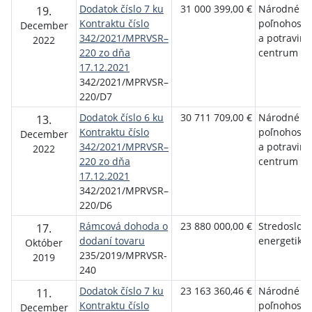
Dodatok číslo 7 ku
31 000 399,00 €
Národné
19.
Kontraktu číslo
poľnohosp
December
342/2021/MPRVSR–
a potraviná
2022
220 zo dňa
centrum Lu
17.12.2021
342/2021/MPRVSR–
220/D7
Dodatok číslo 6 ku
30 711 709,00 €
Národné
13.
Kontraktu číslo
poľnohosp
December
342/2021/MPRVSR–
a potraviná
2022
220 zo dňa
centrum Lu
17.12.2021
342/2021/MPRVSR–
220/D6
Rámcová dohoda o
23 880 000,00 €
Stredoslov
17.
dodaní tovaru
energetika, 
Október
235/2019/MPRVSR-
2019
240
Dodatok číslo 7 ku
23 163 360,46 €
Národné
11.
Kontraktu číslo
poľnohosp
December