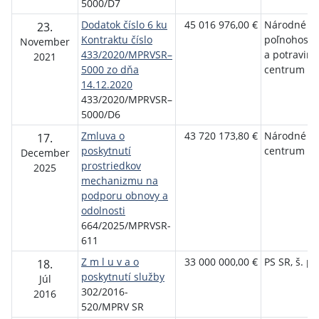
5000/D7
Dodatok číslo 6 ku
45 016 976,00 €
Národné
23.
Kontraktu číslo
poľnohosp
November
433/2020/MPRVSR–
a potraviná
2021
5000 zo dňa
centrum Lu
14.12.2020
433/2020/MPRVSR–
5000/D6
Zmluva o
43 720 173,80 €
Národné le
17.
poskytnutí
centrum
December
prostriedkov
2025
mechanizmu na
podporu obnovy a
odolnosti
664/2025/MPRVSR-
611
Z m l u v a o
33 000 000,00 €
PS SR, š. p.
18.
poskytnutí služby
Júl
302/2016-
2016
520/MPRV SR