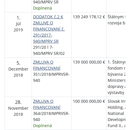
940/MPRV SR
Doplnená
DODATOK č.2 K
139 249 178,12 €
Štátnym f
1.
ZMLUVE O
rozvoja býv
Júl
FINANCOVANÍ č.
2019
291/2017-
940/MPRV SR
291/20 l 7-
940/MPRV SR/02
ZMLUVA O
139 000 000,00 €
1. Štátnym
5.
FINANCOVANÍ
fondom roz
December
351/2018/MPRVSR-
bývania 2.
2018
940
Ministerst
dopravy a
výstavby S
ZMLUVA O
100 000 000,00 €
Slovak Inv
28.
FINANCOVANÍ
Holding, a. 
November
364/2018/MPRVSR-
National
2018
940
Developme
Doplnená
Fund II., a.s