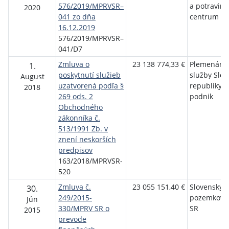
576/2019/MPRVSR–
a potraviná
2020
041 zo dňa
centrum Lu
16.12.2019
576/2019/MPRVSR–
041/D7
Zmluva o
23 138 774,33 €
Plemenárs
1.
poskytnutí služieb
služby Slov
August
uzatvorená podľa §
republiky, 
2018
269 ods. 2
podnik
Obchodného
zákonníka č.
513/1991 Zb. v
znení neskorších
predpisov
163/2018/MPRVSR-
520
Zmluva č.
23 055 151,40 €
Slovenský
30.
249/2015-
pozemkový
Jún
330/MPRV SR o
SR
2015
prevode