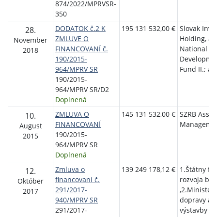
874/2022/MPRVSR-
350
DODATOK č.2 K
195 131 532,00 €
Slovak Inv
28.
ZMLUVE O
Holding, a. 
November
FINANCOVANÍ č.
National
2018
190/2015-
Developme
964/MPRV SR
Fund II.; a.s
190/2015-
964/MPRV SR/D2
Doplnená
ZMLUVA O
145 131 532,00 €
SZRB Asset
10.
FINANCOVANÍ
Management
August
190/2015-
2015
964/MPRV SR
Doplnená
Zmluva o
139 249 178,12 €
1.Štátny fo
12.
financovaní č.
rozvoja býv
Október
291/2017-
,2.Minister
2017
940/MPRV SR
dopravy a
291/2017-
výstavby S