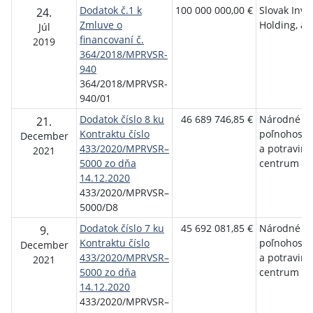
Dodatok č.1 k
100 000 000,00 €
Slovak Inv
24.
Zmluve o
Holding, a.s
Júl
financovaní č.
2019
364/2018/MPRVSR-
940
364/2018/MPRVSR-
940/01
Dodatok číslo 8 ku
46 689 746,85 €
Národné
21.
Kontraktu číslo
poľnohosp
December
433/2020/MPRVSR–
a potraviná
2021
5000 zo dňa
centrum Lu
14.12.2020
433/2020/MPRVSR–
5000/D8
Dodatok číslo 7 ku
45 692 081,85 €
Národné
9.
Kontraktu číslo
poľnohosp
December
433/2020/MPRVSR–
a potraviná
2021
5000 zo dňa
centrum Lu
14.12.2020
433/2020/MPRVSR–