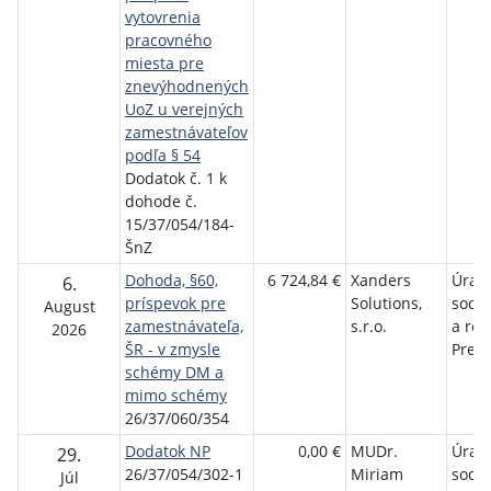
vytovrenia
pracovného
miesta pre
znevýhodnených
UoZ u verejných
zamestnávateľov
podľa § 54
Dodatok č. 1 k
dohode č.
15/37/054/184-
ŠnZ
Dohoda, §60,
6 724,84 €
Xanders
Úrad 
6.
príspevok pre
Solutions,
sociá
August
zamestnávateľa,
s.r.o.
a rod
2026
ŠR - v zmysle
Preš
schémy DM a
mimo schémy
26/37/060/354
Dodatok NP
0,00 €
MUDr.
Úrad 
29.
26/37/054/302-1
Miriam
sociá
Júl