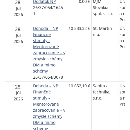
Dodatok NP
0,00 €
MJM
Úrad 
28.
26/37/054/1645-
Slovakia
sociá
Júl
1
spol. s r.o.
a rod
2026
Preš
Dohoda – NP
10 333,32 €
St. Martin
Úrad 
28.
Finančné
n.o.
sociá
Júl
stimuly -
a rod
2026
Mentorované
Preš
zapracovanie – v
zmysle schémy
DM a mimo
schémy
26/37/054/3078
Dohoda – NP
10 652,19 €
Sanita a
Úrad 
28.
Finančné
technika,
sociá
Júl
stimuly -
s.r.o.
a rod
2026
Mentorované
Preš
zapracovanie – v
zmysle schémy
DM a mimo
schémy