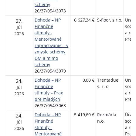
schémy
26/37/054/3073
Dohoda – NP
6 627,34 €
S-floor, s.r.o.
Úrad 
27.
Finančné
sociá
Júl
stimuly -
a rod
2026
Mentorované
Preš
zapracovanie – v
zmysle schémy
DM a mimo
schémy
26/37/054/3079
Dohoda – NP
0,00 €
Trentadue
Úrad 
24.
Finančné
s. r. o.
sociá
Júl
stimuly – Prax
a rod
2026
pre mladých
Preš
26/37/054/3063
Dohoda – NP
5 419,60 €
Rozmária
Úrad 
24.
Finančné
n.o.
sociá
Júl
stimuly -
a rod
2026
Mentorované
Preš