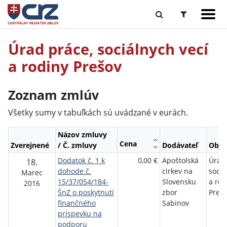
Úrad práce, sociálnych vecí
a rodiny Prešov
Zoznam zmlúv
Všetky sumy v tabuľkách sú uvádzané v eurách.
Názov zmluvy
Cena
Zverejnené
/ Č. zmluvy
Dodávateľ
Obje
Dodatok č. 1 k
0,00 €
Apoštolská
Úrad 
18.
dohode č.
cirkev na
sociá
Marec
15/37/054/184-
Slovensku
a rod
2016
ŠnZ o poskytnutí
zbor
Preš
finančného
Sabinov
príspevku na
podporu