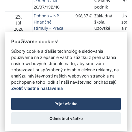
schéma - NP
sociálny
Preš
26/37/19B/40
podnik
Dohoda – NP
968,37 €
Základná
Úrad 
23.
Finančné
škola,
sociá
Júl
stimuly – Práca
Uzovské
a rod
2026
na skúšku
Pekľany 131
Preš
26/37/054/3066
Používame cookies!
Súbory cookie a ďalšie technológie sledovania
používame na zlepšenie vášho zážitku z prehliadania
Aktuálna
1
2
3
4
5
6
7
8
9
10
11
našich webových stránok, na to, aby sme vám
stránka
zobrazovali prispôsobený obsah a cielené reklamy, na
»
1
analýzu návštevnosti našich webových stránok a na
pochopenie toho, odkiaľ naši návštevníci prichádzajú.
Zvoliť vlastné nastavenia
©
Úrad vlády SR
- Všetky práva vyhradené
Prijať všetko
Prehlásenie o prístupnosti
Zmluvy do 31.12.2010
Nastavenia cookies
Odmietnuť všetko
Tvorba stránok
: Aglo Solutions
Redakčný systém
: SysCom