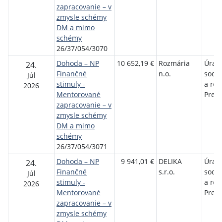
zapracovanie – v
zmysle schémy
DM a mimo
schémy
26/37/054/3070
Dohoda – NP
10 652,19 €
Rozmária
Úrad 
24.
Finančné
n.o.
sociá
Júl
stimuly -
a rod
2026
Mentorované
Preš
zapracovanie – v
zmysle schémy
DM a mimo
schémy
26/37/054/3071
Dohoda – NP
9 941,01 €
DELIKA
Úrad 
24.
Finančné
s.r.o.
sociá
Júl
stimuly -
a rod
2026
Mentorované
Preš
zapracovanie – v
zmysle schémy