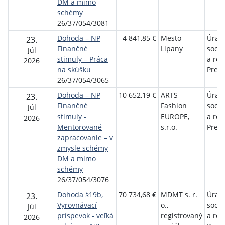
DM a mimo
schémy
26/37/054/3081
Dohoda – NP
4 841,85 €
Mesto
Úrad 
23.
Finančné
Lipany
sociá
Júl
stimuly – Práca
a rod
2026
na skúšku
Preš
26/37/054/3065
Dohoda – NP
10 652,19 €
ARTS
Úrad 
23.
Finančné
Fashion
sociá
Júl
stimuly -
EUROPE,
a rod
2026
Mentorované
s.r.o.
Preš
zapracovanie – v
zmysle schémy
DM a mimo
schémy
26/37/054/3076
Dohoda §19b,
70 734,68 €
MDMT s. r.
Úrad 
23.
Vyrovnávací
o.,
sociá
Júl
príspevok - veľká
registrovaný
a rod
2026