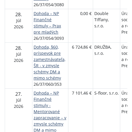
26/37/054/3080
Dohoda – NP
0,00 €
Double
Úrad 
28.
Finančné
Tiffany,
sociá
Júl
stimuly – Prax
s.r.o.
a rod
2026
pre mladých
Preš
26/37/054/3093
Dohoda, §60,
6 724,86 €
DRUŽBA,
Úrad 
28.
príspevok pre
s.r.o.
sociá
Júl
zamestnávateľa,
a rod
2026
ŠR - v zmysle
Preš
schémy DM a
mimo schémy
26/37/060/353
Dohoda – NP
7 101,46 €
S-floor, s.r.o.
Úrad 
27.
Finančné
sociá
Júl
stimuly -
a rod
2026
Mentorované
Preš
zapracovanie – v
zmysle schémy
DM a mimo