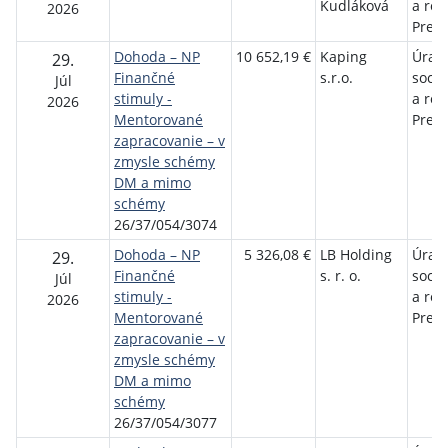
Kudláková
a rod
2026
Preš
Dohoda – NP
10 652,19 €
Kaping
Úrad 
29.
Finančné
s.r.o.
sociá
Júl
stimuly -
a rod
2026
Mentorované
Preš
zapracovanie – v
zmysle schémy
DM a mimo
schémy
26/37/054/3074
Dohoda – NP
5 326,08 €
LB Holding
Úrad 
29.
Finančné
s. r. o.
sociá
Júl
stimuly -
a rod
2026
Mentorované
Preš
zapracovanie – v
zmysle schémy
DM a mimo
schémy
26/37/054/3077